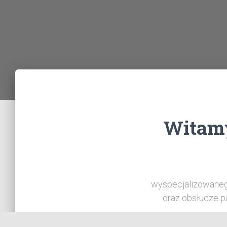
Witamy
wyspecjalizowaneg
oraz obsłudze p