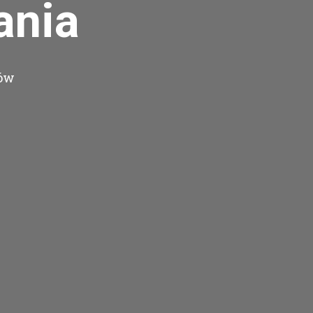
ania
tów