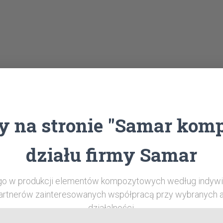
 na stronie "Samar kom
działu firmy Samar
o w produkcji elementów kompozytowych według indywi
artnerów zainteresowanych współpracą przy wybranych 
działalności.