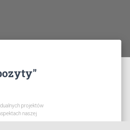
pozyty"
dualnych projektów
aspektach naszej